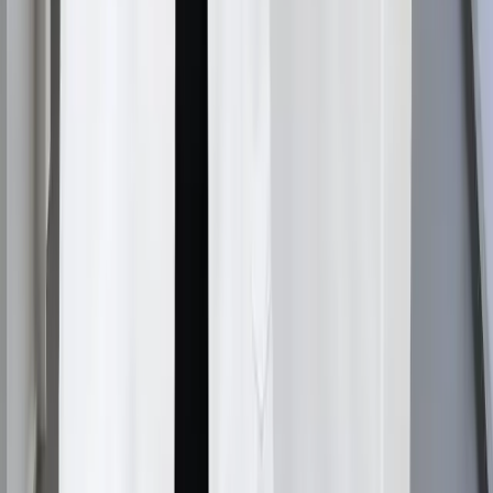
elimină firele slăbite pentru a face loc unei creșteri mai
sănătoase.
Finasterida funcționează mai bine pe coroană sau pe linia părului?
▼
Rezultatele finasteridei pe coroană tind să fie mai
dramatice decât îmbunătățirile liniei părului, deoarece
zona coroanei conține concentrații mai mari de enzimă
5-alfa reductază, făcând-o deosebit de receptivă la
efectele de blocare a DHT ale finasteridei.
Poate fi folosită finasterida cu minoxidil pentru rezultate mai bune?
▼
Da, rezultatele finasteridei și minoxidilului demonstrează
o eficacitate sporită atunci când sunt utilizate simultan,
deoarece finasterida abordează cauza hormonală a
căderii părului, în timp ce minoxidilul îmbunătățește
circulația sângelui și livrarea de nutrienți către foliculi.
Contactați-ne
Contactați-ne pentru un transplant de păr, experții noștri
vă vor contacta.
Transplant de păr